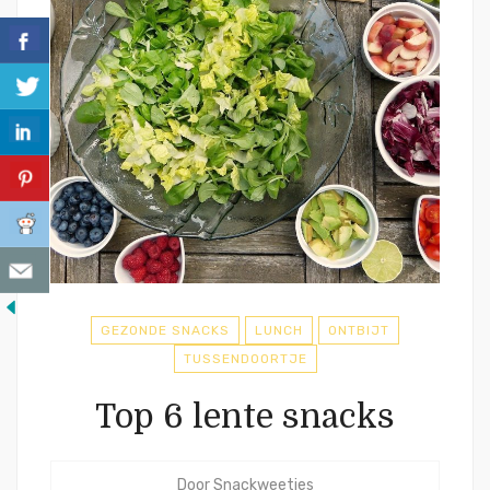
GEZONDE SNACKS
LUNCH
ONTBIJT
TUSSENDOORTJE
Top 6 lente snacks
Door
Snackweetjes