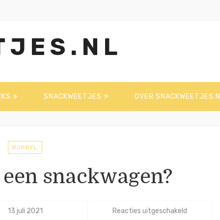
TJES.NL
CKS
SNACKWEETJES
OVER SNACKWEETJES.N
BORREL
 een snackwagen?
voor
13 juli 2021
Reacties uitgeschakeld