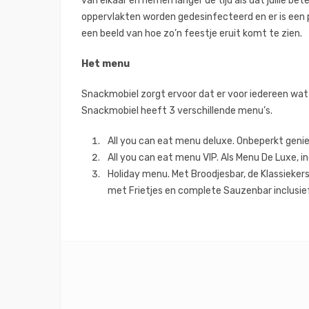
van elkaar en nemen langer de tijd als dat jullie 
oppervlakten worden gedesinfecteerd en er is een p
een beeld van hoe zo’n feestje eruit komt te zien.
Het menu
Snackmobiel zorgt ervoor dat er voor iedereen wat is
Snackmobiel heeft 3 verschillende menu’s.
All you can eat menu deluxe. Onbeperkt geni
All you can eat menu VIP. Als Menu De Luxe, in
Holiday menu. Met Broodjesbar, de Klassiekers
met Frietjes en complete Sauzenbar inclusief