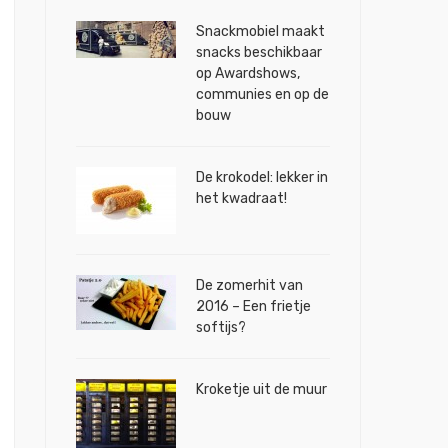
Snackmobiel maakt
snacks beschikbaar
op Awardshows,
en?
communies en op de
bouw
De krokodel: lekker in
het kwadraat!
De zomerhit van
2016 – Een frietje
softijs?
Kroketje uit de muur