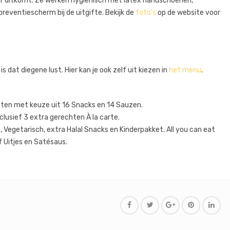
beter uitkomt. Ze werken hygiënisch met latex handschoenen,
reventiescherm bij de uitgifte. Bekijk de
foto’s
op de website voor
 dat diegene lust. Hier kan je ook zelf uit kiezen in
het menu
.
eten met keuze uit 16 Snacks en 14 Sauzen.
clusief 3 extra gerechten À la carte.
, Vegetarisch, extra Halal Snacks en Kinderpakket. All you can eat
 Uitjes en Satésaus.