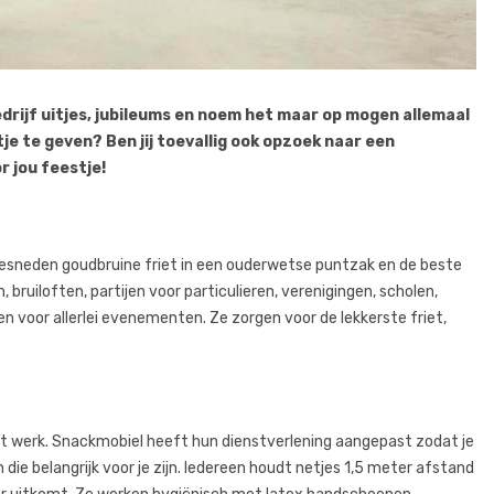
rijf uitjes, jubileums en noem het maar op mogen allemaal
je te geven? Ben jij toevallig ook opzoek naar een
r jou feestje!
 gesneden goudbruine friet in een ouderwetse puntzak en de beste
 bruiloften, partijen voor particulieren, verenigingen, scholen,
n voor allerlei evenementen. Ze zorgen voor de lekkerste friet,
 het werk. Snackmobiel heeft hun dienstverlening aangepast zodat je
ie belangrijk voor je zijn. Iedereen houdt netjes 1,5 meter afstand