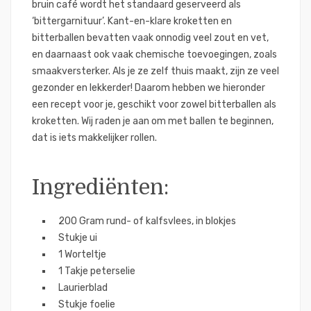
bruin café wordt het standaard geserveerd als
‘bittergarnituur’. Kant-en-klare kroketten en
bitterballen bevatten vaak onnodig veel zout en vet,
en daarnaast ook vaak chemische toevoegingen, zoals
smaakversterker. Als je ze zelf thuis maakt, zijn ze veel
gezonder en lekkerder! Daarom hebben we hieronder
een recept voor je, geschikt voor zowel bitterballen als
kroketten. Wij raden je aan om met ballen te beginnen,
dat is iets makkelijker rollen.
Ingrediënten:
200 Gram rund- of kalfsvlees, in blokjes
Stukje ui
1 Worteltje
1 Takje peterselie
Laurierblad
Stukje foelie