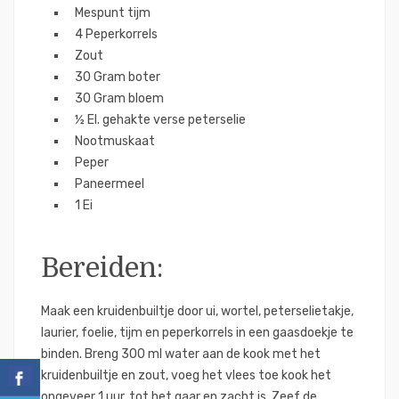
Mespunt tijm
4 Peperkorrels
Zout
30 Gram boter
30 Gram bloem
½ El. gehakte verse peterselie
Nootmuskaat
Peper
Paneermeel
1 Ei
Bereiden:
Maak een kruidenbuiltje door ui, wortel, peterselietakje,
laurier, foelie, tijm en peperkorrels in een gaasdoekje te
binden. Breng 300 ml water aan de kook met het
kruidenbuiltje en zout, voeg het vlees toe kook het
ongeveer 1 uur, tot het gaar en zacht is. Zeef de