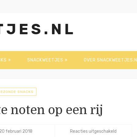
TJES.NL
CKS
SNACKWEETJES
OVER SNACKWEETJES.N
GEZONDE SNACKS
e noten op een rij
voor
20 februari 2018
Reacties uitgeschakeld