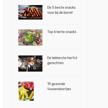
e
De 5 beste snacks
voor bij de borrel
Top 6 lente snacks
De lekkerste herfst
gerechten
19 gezonde
tussendoortjes