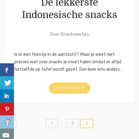
De lekkerste
Indonesische snacks
Door
Snackweetjes
Is er een feestje in de aantocht? Maar je weet niet
precies wat voor snacks je moet halen omdat er altijd
hetzelfde op tafel wordt gezet. Een keer iets anders…
LEES VERDER
Berichtnavigatie
1
…
3
4