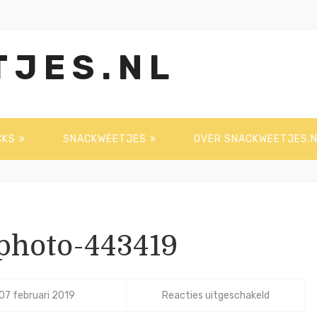
TJES.NL
CKS
SNACKWEETJES
OVER SNACKWEETJES.N
photo-443419
voor
07 februari 2019
Reacties uitgeschakeld
pexels-